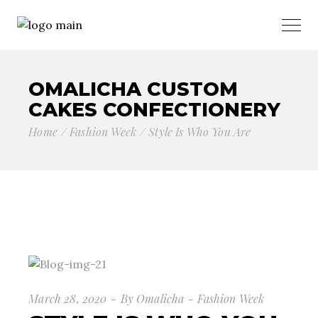
OMALICHA CUSTOM
CAKES CONFECTIONERY
Home
Fashion Week
Style Is Who You Are
March 28, 2020
By
Omalicha
Fashion Week